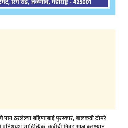
नाचे पान ठरलेल्या बहिणाबाई पुरस्कार, बालकवी ठोमरे
साठी प्रतिथयश साहित्यिक, कवींची निवड आज करण्यात