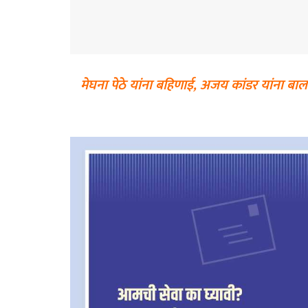
मेघना पेठे यांना बहिणाई, अजय कांडर यांना बाल