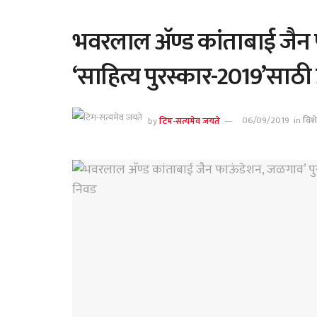
भवरलाल अ‍ॅण्ड कांताबाई जैन
‘साहित्य पुरस्कार-2019’साठी 
by
टिम-सत्यमेव जयते
06/09/2019
in
विश