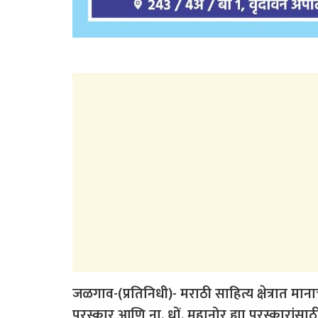
जळगाव-(प्रतिनिधी)- मराठी साहित्य क्षेत्रात मा
पुरस्कार आणि ना. धों. महानोर ह्या पुरस्कारां