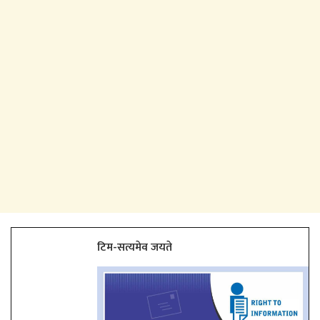
टिम-सत्यमेव जयते