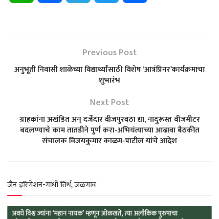
h
a
e
w
h
a
c
l
i
a
Previous Post
t
e
e
t
r
अनुभूती निवासी शाळेच्या विद्यार्थ्यांसाठी विशेष ‘आत्रंप्रिनर’कार्यक्रमाचा
शुभारंभ
s
b
g
t
e
Next Post
A
o
r
e
ग्राहकांना अखंडित अन् दर्जेदार वीजपुरवठा द्या, नादुरूस्त वीजमीटर
बदलण्याचे काम तातडीने पुर्ण करा-अभियंत्याच्या आढावा बैठकीत
p
o
a
r
संचालक विजयकुमार काळम-पाटील यांचे आदेश
p
k
m
जैन इरिगेशन-गांधी तिर्थ, जळगाव