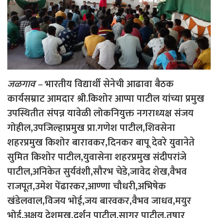
जळगाव –
भारतीय विद्यार्थी सेनेची आढावा बैठक
कार्यसम्राट आमदार श्री.किशोर आप्पा पाटील यांच्या प्रमुख
उपस्थितीत संपन्न यावेळी लोकनियुक्त नगराध्यक्ष संजय
गोहील,उपजिल्हाप्रमुख प्रा.गणेश पाटील,शिवसेना
शहरप्रमुख किशोर बारावकर,दिनकर बापू देवरे युवानेते
सुमित किशोर पाटील,युवासेना शहरप्रमुख संदीपरांजे
पाटील,अनिकेत सुर्यवंशी,सौरभ चेडे,जावेद शेख,वैभव
राजपूत,उमेश पेंढारकर,आण्णा चौधरी,अभिषेक
खंडेलवाल,विजय भोई,जय बारवकर,वैभव जाधव,मयुर
भोई,अक्षय देशमुख,दर्शन पाटील,सागर पाटील,तुषार