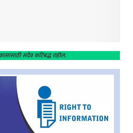
िकासासाठी सदैव कटिबद्ध राहील.