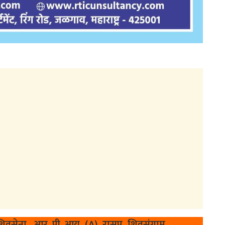
 शिवसेना, आर. पी. आय, (A) रासप, शिवसंग्राम,