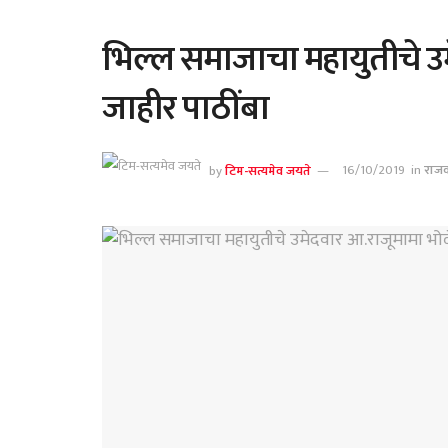
भिल्ल समाजाचा महायुतीचे उम
जाहीर पाठींबा
by
टिम-सत्यमेव जयते
16/10/2019
in
राज