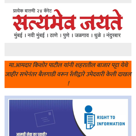
मा.आमदार किशोर पाटील यांनी शहरातील बाजार पट्टा येथे
जाहीर सभेनंतर बैलगाडी वरून रॅलीद्वारे उमेदवारी केली दाखल
!