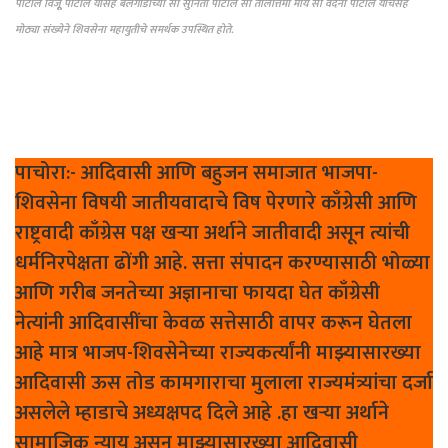
पाटील विजूू पाटील यासह बैलगाडीच्या सौ सुनिता पाटील सौ तीलोत्तमा मौर्य सौ वंदना पाटील यांचेसह
मोठ्या संख्येने शिवसेना महायुतीचे समर्थक उपस्थित होते.
पाचोरा:- आदिवासी आणि बहुजन समाजात भाजपा-
शिवसेना विषयी जातीयवादाचे विष पेरणारे काँग्रेसी आणि
राष्ट्रवादी काँग्रेस पक्ष खऱ्या अर्थाने जातीवादी असून त्यांची
धर्मनिरपेक्षता ढोंगी आहे. सत्ता संपादन करण्यासाठी भोळ्या
आणि गरीब जनतेच्या अज्ञानाचा फायदा घेत काँग्रेसी
नेत्यांनी आदिवासींचा केवळ सत्तेसाठी वापर करून घेतला
आहे मात्र भाजप-शिवसेनेच्या राज्यकर्त्यांनी माझ्यासारख्या
आदिवासी ऊस तोड कामगाराचा मुलाला राज्यमंत्र्यांचा दर्जा
असलेले म्हाडाचे अध्यक्षपद दिले आहे .हा खऱ्या अर्थाने
सामाजिक न्याय असून माझ्यासारख्या आदिवासी