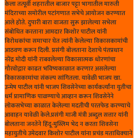
केला तत्पूर्वी शहरातील बाजार पट्टा भागातील मारुती
मंदिराच्या समोरील पटांगणात सभेचे आयोजन करण्यात
आले होते. दुपारी बारा वाजता सुरू झालेल्या सभेला
संबोधित करताना आमदार किशोर पाटील यांनी
विरोधकांचा समाचार घेत त्यांनी केलेल्या विकासकामांची
आठवण करून दिली. प्रसंगी बोलताना देशाचे पंतप्रधान
नरेंद्र मोदी यांनी राबवलेल्या विकासात्मक धोरणांचा
गौरवोद्गार काढत भविष्यकाळात करणार असलेल्या
विकासकामांचा संकल्प सांगितला. यावेळी भाजप खा.
उन्मेष पाटील यांनी भाजप शिवसेनेच्या कार्यकर्त्यांना युतीचा
धर्म प्रामाणिक पाळण्याचे आव्हान करून शिवसेनेने
लोकसभेच्या काळात केलेल्या मदतीची परतफेड करण्याचे
आवाहन यावेळी केले.प्रसंगी माजी मंत्री अब्दुल सत्तार यांनी
बोलताना जनतेने हिंदू-मुस्लिम भेद न करता शिवसेना
महायुतीचे उमेदवार किशोर पाटील यांना प्रचंड मताधिक्‍याने