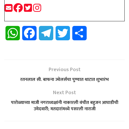
W
F
T
T
S
h
a
e
w
h
a
c
l
i
a
Previous Post
t
e
e
t
r
रतनलाल सी. बाफना ज्वेलर्सचा पुण्यात थाटात शुभारंभ
s
b
g
t
e
Next Post
पारोळ्याच्या माजी नगराध्यक्षांनी नाकारली वंचीत बहुजन आघाडीची
A
o
r
e
उमेदवारी; मतदारांमध्ये पसरली नाराजी
p
o
a
r