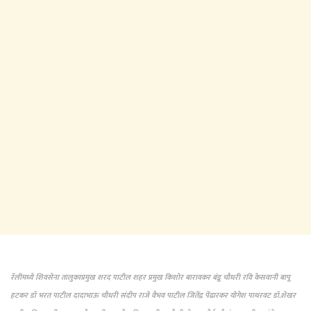
रॅलीमध्ये शिवसेना तालुकाप्रमुख शरद पाटील शहर प्रमुख किशोर बारावकर बंडू चौधरी रवि केसवानी बापू
हटकर डॉ भरत पाटील दादाभाऊ चौधरी संदीप राजे वैभव पाटील जितेंद्र पेंढारकर योगेश पाथरवट डॉ.शेखर