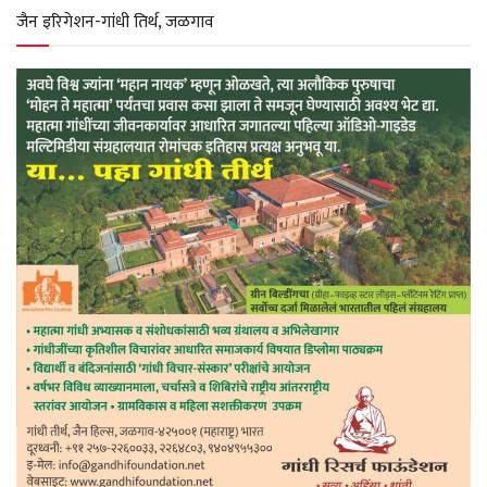
p
k
m
जैन इरिगेशन-गांधी तिर्थ, जळगाव