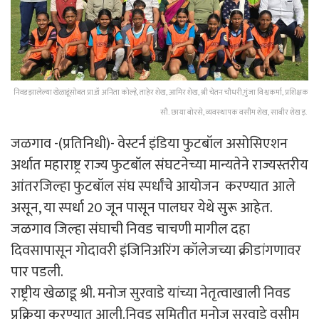
निवड झालेल्या खेळाडूंसोबत प्रा.डॉ अनिता कोल्हे, ताहेर शेख, आमिर शेख, श्री चेतन चौधरी,गुंजा विश्वकर्मा, प्रशिक्षक
सौ. छाया बोरसे, व्यवस्थापक वसीम शेख, साबीर शेख इ.
जळगाव -(प्रतिनिधी)- वेस्टर्न इंडिया फुटबॉल असोसिएशन
अर्थात महाराष्ट्र राज्य फुटबॉल संघटनेच्या मान्यतेने राज्यस्तरीय
आंतरजिल्हा फुटबॉल संघ स्पर्धांचे आयोजन करण्यात आले
असून, या स्पर्धा 20 जून पासून पालघर येथे सुरू आहेत.
जळगाव जिल्हा संघाची निवड चाचणी मागील दहा
दिवसापासून गोदावरी इंजिनिअरिंग कॉलेजच्या क्रीडांगणावर
पार पडली.
राष्ट्रीय खेळाडू श्री. मनोज सुरवाडे यांच्या नेतृत्वाखाली निवड
प्रक्रिया करण्यात आली.निवड समितीत मनोज सुरवाडे वसीम