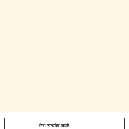
टिम-सत्यमेव जयते