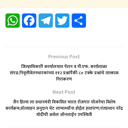
W
F
T
T
S
h
a
e
w
h
a
c
l
i
a
Previous Post
t
e
e
t
r
जिल्हाधिकारी कार्यालयात पेंशन व पी.एफ. कार्यशाळा
संपन्न;निवृत्तीवेतनधारकांच्या ११२ प्रश्नांपैकी ८० टक्के प्रश्नांचे तात्काळ
s
b
g
t
e
निराकरण
A
o
Next Post
r
e
जैन हिल्स ला प्रधानमंत्री विकसित भारत रोजगार योजनेचा विशेष
p
o
a
r
कार्यक्रम;प्रोत्साहन अनुदान थेट लाभार्थ्यांना होईल हस्तांरण;पंतप्रधान नरेंद्र
मोदींची असेल ऑनलाईन उपस्थिती
p
k
m