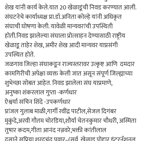
शेख यांनी कार्य केले.यात 20 खेळाडूंची निवड करण्यात आली.
संघटनेचे कार्याध्यक्ष प्रा.डॉ.अनिता कोल्हे यांनी अधिकृत
संघाची घोषणा केली. यावेळी मान्यवरांची उपस्थिती
होती.निवड झालेल्या संघाला प्रोत्साहन देण्यासाठी राष्ट्रीय
खेळाडू ताहेर शेख, अमीर शेख आदी मान्यवर याप्रसंगी
उपस्थित होते.
जळगाव जिल्हा संघाकडून राज्यस्तरावर उत्कृष्ट आणि दमदार
कामगिरीची अपेक्षा व्यक्त केली जात असून संपूर्ण जिल्ह्याच्या
शुभेच्छा सोबत आहेत. निवड झालेला संघ याप्रमाणे,
अनुष्का शंकरलाल गुप्ता -कर्णधार
ऐश्वर्या सचिन शिंदे -उपकर्णधार
प्रांजल गुलाब माळी,गार्गी रवींद्र पाटील,सेजल दिगंबर
मुकुंदे,अरवी गौतम चोरडिया,शौर्या चेतनकुमार चौधरी, अस्मिता
तुषार कदम,गीता आनंद नन्नवरे,भक्ती कांतीलाल
दुसाने,सुप्रिया शरदचंद्र पवार–(सर्व खेळाडू पोद्दार इंटरनॅशनल