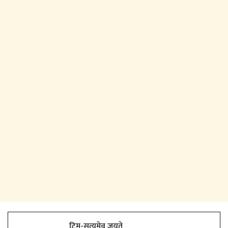
टिम-सत्यमेव जयते