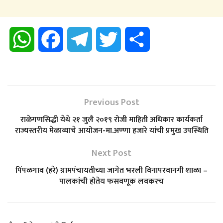
W
F
T
T
S
h
a
e
w
h
a
c
l
i
a
Previous Post
t
e
e
t
r
राळेगणसिद्धी येथे २१ जुलै २०१९ रोजी माहिती अधिकार कार्यकर्ता
राज्यस्तरीय मेळाव्याचे आयोजन-मा.अण्णा हजारे यांची प्रमुख उपस्थिति
s
b
g
t
e
Next Post
A
o
r
e
पिंपळगाव (हरे) ग्रामपंचायतीच्या जागेत भरली विनापरवानगी शाळा –
पालकांची होतेय फसवणूक लवकरच
p
o
a
r
p
k
m