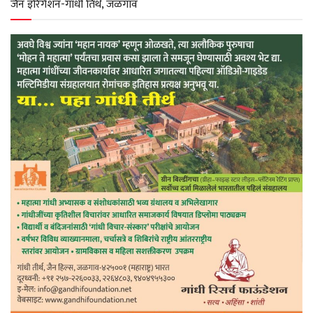
जैन इरिगेशन-गांधी तिर्थ, जळगाव