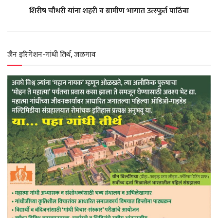
शिरीष चौधरी यांना शहरी व ग्रामीण भागात उत्स्फुर्त पाठिंबा
A
o
r
e
p
o
a
r
जैन इरिगेशन-गांधी तिर्थ, जळगाव
p
k
m