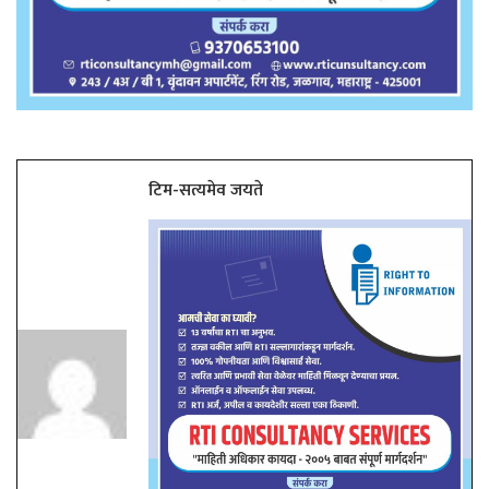
टिम-सत्यमेव जयते