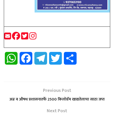
W
F
T
T
S
h
a
e
w
h
a
c
l
i
a
Previous Post
t
e
e
t
r
अन्न व औषध प्रशासनातर्फे 2500 किलोग्रॅम खाद्यतेलाचा साठा जप्त
s
b
g
t
e
Next Post