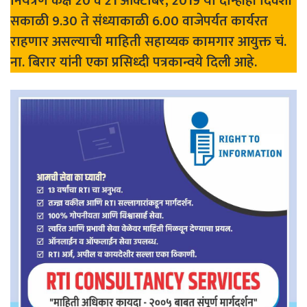
नियंत्रण कक्ष 20 व 21 ऑक्टोबर, 2019 या दोन्हीही दिवशी
सकाळी 9.30 ते संध्याकाळी 6.00 वाजेपर्यत कार्यरत
राहणार असल्याची माहिती सहाय्यक कामगार आयुक्त चं.
ना. बिरार यांनी एका प्रसिध्दी पत्रकान्वये दिली आहे.