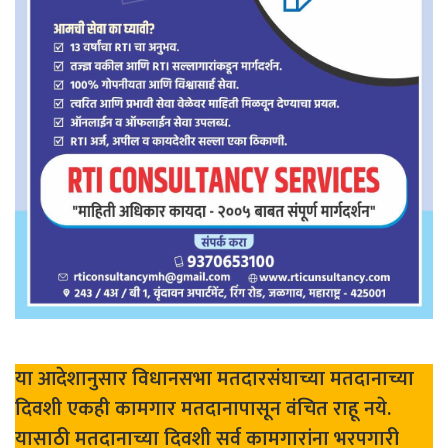
या आदेशानुसार विधानसभा मतदारसंघाच्या मतदानाच्या
दिवशी एकही कामगार मतदानापासून वंचित राहू नये.
यासाठी मतदानाच्या दिवशी सर्व कामगारांना भरपगारी