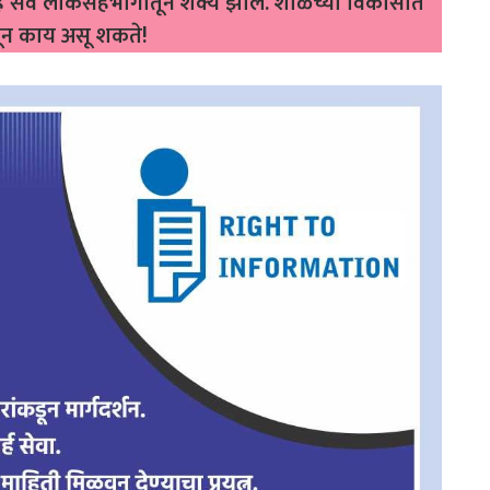
हे सर्व लोकसहभागातून शक्य झाले. शाळेच्या विकासात
जून काय असू शकते!