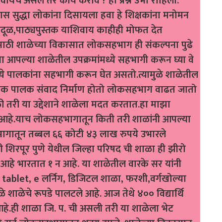
यचं असेल तर काय करावं ? हा प्रश्न उभा राहिला.
स सुद्धा लोकांना दिसायला हवा हे शिक्षकांना मनोमन
ूळ,पाठ्यपुस्तक याशिवाय काहीही मोफत देत
ठी शाळेच्या विकासात लोकसहभाग ही संकल्पना पुढे
पल्या शाळेतील उपक्रमांमध्ये सहभागी करून घ्या वे
्ये पालकांना सहभागी करून घेत असतो.त्यामुळे शाळेतील
षक पालक संवाद निर्माण होतो लोकसहभाग वाढत जातो
 तरी या उद्देशाने शाळेला मदत करतात.हा माझा
हे.याच लोकसहभागातून किती तरी शाळांनी आपल्या
ागातून तब्बल ६६ कोटी ४३ लाख रुपये उभारले
 शिरपूर पुणे येथील जिल्हा परिषद ची शाळा ही झीरो
र आहे भारतात १ न आहे. या शाळेतील वारके सर यांनी
 tablet, e लर्निग, डिजिटल शाळा, फरशी,वर्गखोल्या
ीमुळे शाळेचे रूपडे पालटले आहे. आज तेथे ४०० विद्यार्थि
 आहे.ही शाळा जि. प. ची असली तरी या शाळेला भेट