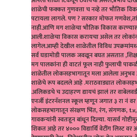
आपली शाळा टिकवून ठेवायची असेल,प्रभाव दाखवा
शाळेची फक्कत गुणवत्ता च नव्हे तर भौतिक विका
पटायला लागले. पण ? सरकार मोफत गणवेश,तांद
नाही.आणि मग शाळेचा भौतिक विकास करण्यासा
आली.शाळेचा विकास करायचा असेल तर लोकांना आ
लागेल.आम्ही देखील शाळेतील विविध उपक्रमांमध
सर्व घडामोडी पालक जवळून बघत असतात ,शिक्
मग पालकांना ही वाटतं फूल नाही फुलाची पाकळी
शाळेतील लोकसहभागातून मला आलेला अनुभव आ
शाळेचे रूप बदलले आहे .मराठवाड्यात लोकसहभ
.अलिकडचे च उदाहरण द्यायचं झालं तर वाबेलवडी
एनर्जी इंटरनॅशनल स्कूल म्हणून जगात ३ रा नं व
लोकसहभागातून संरक्षण भिंत, रंग, संगणक, t.v,
गावकऱ्यांनी स्वतःहून बांधून दिल्या. यासर्व गोष्ट
शिकत आहे तर ४००० विद्यार्थि वेटींग लिस्ट वर