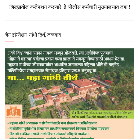
जिल्ह्यातील कलेक्शन करणारे ‘ते’ पोलीस कर्मचारी मुख्यालयात जमा !
A
o
r
e
p
o
a
r
जैन इरिगेशन-गांधी तिर्थ, जळगाव
p
k
m