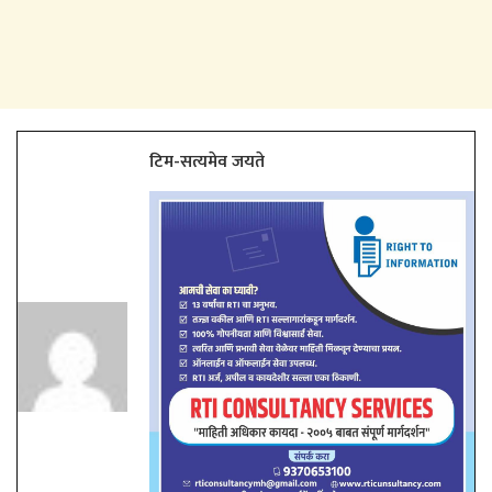
टिम-सत्यमेव जयते