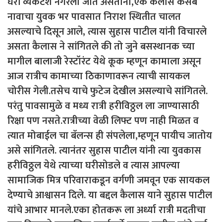
घरी व्यंकटेश नगरला जात असताना,एक कैलास कसबे
नावाचा युवक भर पावसात निराश स्थितीत चालत
असल्याचे दिसून आले, त्यास सुहास पाटील यांनी विचारले
असता कैलास ने सांगितले की तो जुने बसस्थानक च्या
मागील बालाजी रेस्टॉरंट येथे कूक म्हणून कामाला असून
आज रात्रीच कामाच्या ठिकाणावरून त्याची सायकल
चोरीस गेली.तसेच याचे फुटेज देखील असल्याचे सांगितले.
परंतु पावसामुळे व मध्य रात्री हरीविठ्ठल ला जाण्यासाठी
रिक्षा पण नसते.रात्रीच्या वेळी लिफ्ट पण नाही मिळत व
त्यात मोबाईल चा बॅलन्स ही संपलेला,म्हणून पायीच जातोय
असे सांगितले. त्यानंतर सुहास पाटील यांनी त्या युवकास
हरीविठ्ठल येथे त्याच्या घरीसोडले व त्यास आपल्या
सामाजिक मित्र परिवाराकडून वर्गणी जमवून एक सायकल
देण्याचे आश्वासन दिले. या बद्दल कैलास याने सुहास पाटील
यांचे आभार मानले.एका होतकरू ला अर्ध्या रात्री मदतीचा