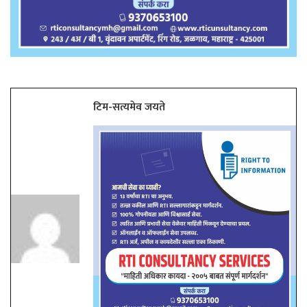
टिम-सत्यमेव जयते