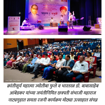
क्रांतीसूर्य महात्मा ज्योतीबा फुले व भारतरत्न डॉ. बाबासाहेब
आंबेडकर यांच्या जयंतीनिमित छत्रपती संभाजी महाराज
नाट्यगृहात समता रजनी कार्यक्रम मोठ्या उत्साहात संपन्न