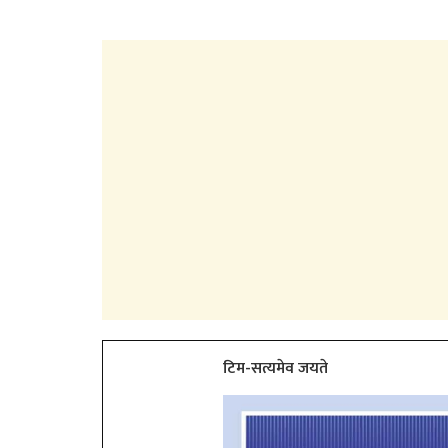
टिम-सत्यमेव जयते