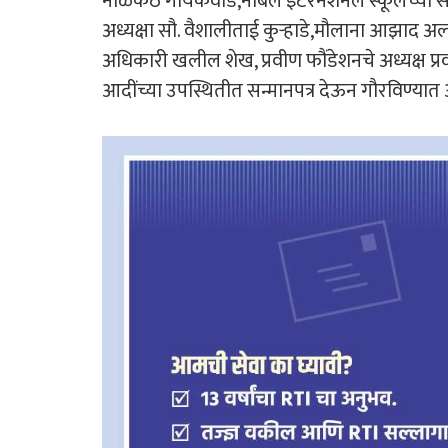
नीळकंठ गायकवाड,नोबल इंटरनॅशनल स्कूलच्या संस्
अध्यक्षा सौ. वैशालीताई कुऱ्हाडे,मौलाना आझाद अल
अधिकारी खलील शेख, प्रवीण फौंडेशनचे अध्यक्ष प्
आदींच्या उपस्थितीत सन्मानपत्र देऊन गौरविण्यात