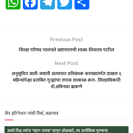
W
F
T
T
S
h
a
e
w
h
a
c
l
i
a
Previous Post
t
e
e
t
r
जिल्हा परिषद चालवते भ्रष्टाचाराची शाळा-शिवराम पाटील
s
b
g
t
e
Next Post
अनुसूचित जाती-जमाती अत्याचार प्रतिबंधक कायद्यातंर्गत दाखल ६
A
o
r
e
महिन्यांपेक्षा प्रलंबित गुन्ह्यांचा तपास तात्काळ करा- जिल्हाधिकारी
डॉ.अविनाश ढाकणे
p
o
a
r
p
k
m
जैन इरिगेशन-गांधी तिर्थ, जळगाव