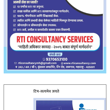
टिम-सत्यमेव जयते