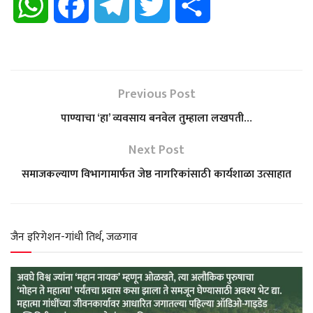
W
F
T
T
S
h
a
e
w
h
a
c
l
i
a
Previous Post
t
e
e
t
r
पाण्याचा ‘हा’ व्यवसाय बनवेल तुम्हाला लखपती…
s
b
g
t
e
Next Post
समाजकल्याण विभागामार्फत जेष्ठ नागरिकांसाठी कार्यशाळा उत्साहात
A
o
r
e
p
o
a
r
जैन इरिगेशन-गांधी तिर्थ, जळगाव
p
k
m