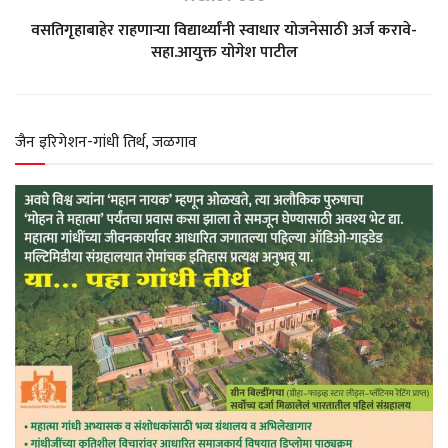
A
o
r
e
वसतिगृहाबाहेर राहणाऱ्या विद्यार्थ्यांनी स्वाधार योजनेसाठी अर्ज करावे-
सहा.आयुक्त योगेश पाटील
p
o
a
r
p
k
m
जैन इरिगेशन-गांधी तिर्थ, जळगाव