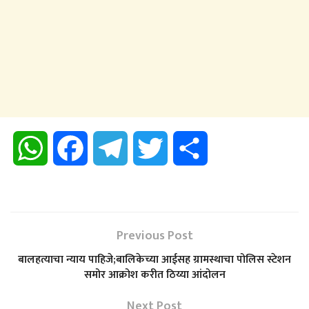
W
F
T
T
S
h
a
e
w
h
a
c
l
i
a
Previous Post
t
e
e
t
r
बालहत्याचा न्याय पाहिजे;बालिकेच्या आईसह ग्रामस्थाचा पोलिस स्टेशन
समोर आक्रोश करीत ठिय्या आंदोलन
s
b
g
t
e
Next Post