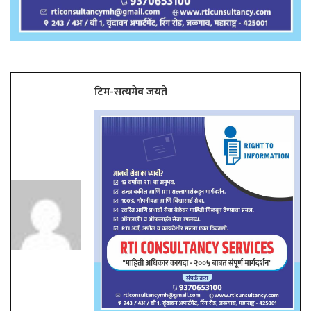
टिम-सत्यमेव जयते