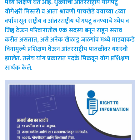
मध्ये शिक्षण घेत आहे. धुळ्याची आंतरराष्ट्रीय योगपटू
योगेश्वरी मिस्तरी व आता श्रावणी पाचखेडे वयाच्या ८व्या
वर्षापासून राष्ट्रीय व आंतरराष्ट्रीय योगपटू बनण्याचे ध्येय व
जिद्द ठेऊन परिवारातील एक सदस्य बनून राहून सराव
करीत असतात, असे अनेक खेळाडू जळगांव मध्ये माझ्याकडे
विनामुल्ये प्रशिक्षण घेऊन आंतरराष्ट्रीय पातळीवर यशस्वी
झालेत. तसेच योग प्रकारात पदके मिळवून योग प्रशिक्षण
सार्थक केले.