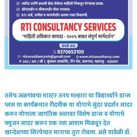
तसेच जळगांवचा मास्टर तनय मल्हारा या विद्यार्थ्यांने डान्स
प्लस या कार्यक्रमात रीदमीक या योगाचे सुंदर प्रदर्शन सादर
करुन योगाला जागतिक स्तरावर विशेष डान्स व योगाचे
फ्युजन सादर करुन एक नवा आयाम मिळवून देत
खान्देशच्या शिरपेचात मानाचा तुरा रोवला. असे यावेळी डाँ.