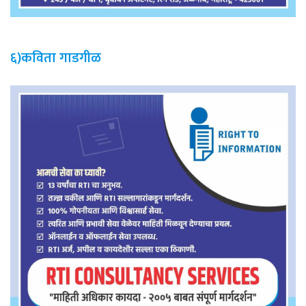
६)कविता गाडगीळ