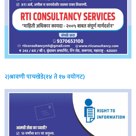
२)श्रावणी पाचखेडे(१४ ते १७ वयोगट)