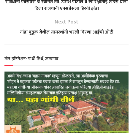
राजधानी एक्सप्रेस चे स्वागत खा. उन्मेश पाटील व खा.रक्षाताई खडसे यांनी
दिला राजधानी एक्सप्रेसला हिरवी झेंडा
s
b
g
t
e
Next Post
A
o
r
e
नांद्रा बुद्रुक येथील ग्रामस्थांनी भरली गिरणा आईची ओटी
p
o
a
r
p
k
m
जैन इरिगेशन-गांधी तिर्थ, जळगाव