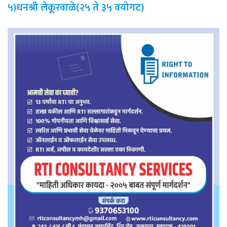
५)धनश्री लेकूरवाळे(२५ ते ३५ वयोगट)