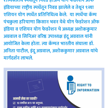
राज्यस्तरीय स्पर्धेतून निवड होऊन योग फेडरेशन ऑफ
इंडियाच्या राष्ट्रीय स्पर्धेतून निवड झालेले व तेथून ९व्या
एशियन योग स्पर्धेत प्रतिनिधित्व केले. या स्पर्धेचा कॅम्प
पंचकुला हरियाणा किसान भवन येथे योग फेडरेशन ऑफ
इंडिया व एशियन योग फेडरेशन चे अध्यक्ष अशोककुमार
अग्रवाल व सिनिअर वरिष्ठ उपाध्यक्ष इंदू अग्रवाल यांनी
आयोजित केला होता. त्या कॅम्पत भारतीय संघाला डॉ.
अनिता पाटील, इंदू अग्रवाल, अशोककुमार अग्रवाल यांचे
मार्गदर्शन लाभले.