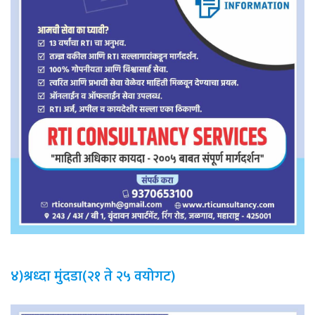
४)श्रध्दा मुंदडा(२१ ते २५ वयोगट)