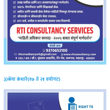
३)श्रेया कंधारे(१७ ते २१ वयोगट)