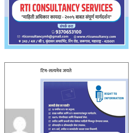
टिम-सत्यमेव जयते