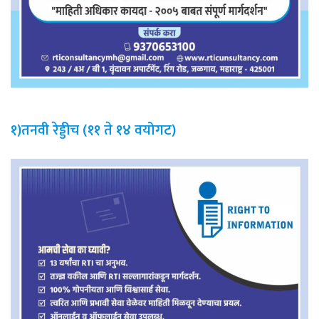
१)तनवी रेड्डीच (११ ते १४ वयोगट)