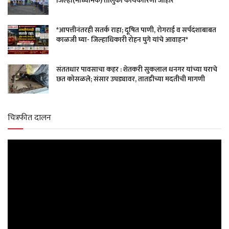
जिल्हा(माध्यमिक) तालुका कार्यकारिणी जाहीर
*आपत्तीनंतरही सतर्क राहा; दूषित पाणी, रोगराई व सर्पदंशाबाबत
काळजी घ्या- जिल्हाधिकारी रोहन घुगे यांचे आवाहन*
संततधार पावसाचा कहर : शेतकरी सुकलाल धनगर यांच्या घराचे
छत कोसळले; संसार उघड्यावर, तातडीच्या मदतीची मागणी
चित्रफीत दालन
Video
Player