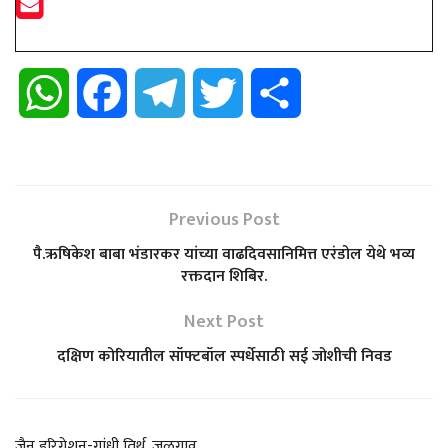
W
F
T
T
S
h
a
e
w
h
a
c
l
i
a
Previous Post
t
e
e
t
r
पै.ऋषिकेश बाबा भंडारकर यांच्या वाढदिवसानिमित्त एरंडोल येथे भव्य
रक्तदान शिबिर.
s
b
g
t
e
Next Post
A
o
r
e
दक्षिण कोरियातील सॉफ्टबॉल स्पर्धेसाठी सई जोशीची निवड
p
o
a
r
p
k
m
जैन इरिगेशन-गांधी तिर्थ, जळगाव