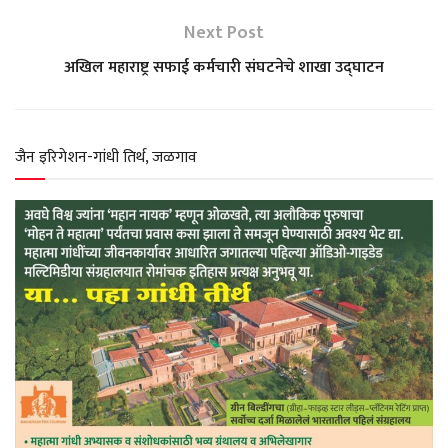
s
b
g
t
e
Next Post
अखिल महाराष्ट्र सफाई कर्मचारी संघटनेचे शाखा उद्घाटन
A
o
r
e
p
o
a
r
जैन इरिगेशन-गांधी तिर्थ, जळगाव
p
k
m