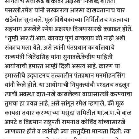
सांगताच सत्तारूढ बाकांवर अक्षरशः निःशब्द शांतता
पसरली.रमेश यांनी सरकारला आरसा दाखवतानाच चार
खडेबोल सुनावले. मूळ विधेयकाच्या निर्मितीतच महत्वाचा
सहभाग असलेले रमेश अक्षरशः विजयासारखे कडाडत होते.
“तुम्ही आर.टी.आय. कायदा पूर्ण वाचलाय की नाही अशी
संकाच मला येते, असे त्यांनी पंतप्रधान कार्यालयाचे
राज्यमंत्री जितेंद्रसिंह यांना सुनावले.केंद्रीय माहिती
आयोगाची इमारत आम्ही दिली असत्य आहे. कारण या
इमारतीचे उद्घाटनच तत्कालीन पंतप्रधान मनमोहनसिंग
यांनी केले होते. या आयोगाची नियुक्‍त्यांची पध्दतच बदलून
त्याची अवस्था दात-नखे काढलेल्या वाघासारखी करण्याचा
तुमचा हा प्रयत्न आहे, असे सांगून रमेश म्हणाले, की मूळ
कायदा तयार करण्याच्या मसुदा समितीत भा.ज.पा.चे बाळ
आपटे व विद्यमान राष्ट्रपती रामनाथ कोविंद यांच्यासारखे
जाणकार होते व त्यांनीही ज्या तरतुदींना मान्यता दिली. त्या