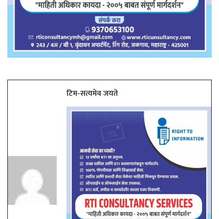
टिम-सत्यमेव जयते