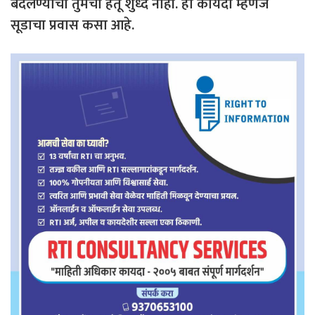
बदलण्याचा तुमचा हेतू शुध्द नाही. हा कायदा म्हणजे
सूडाचा प्रवास कसा आहे.