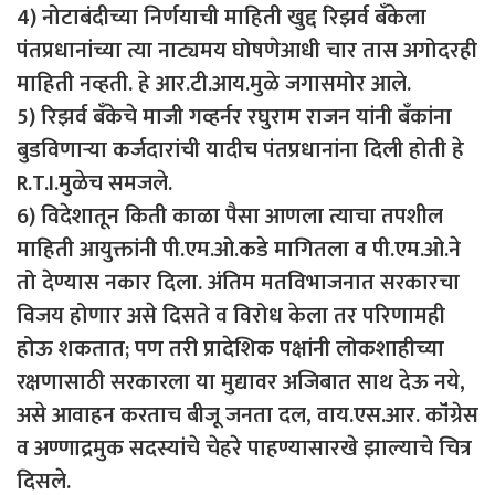
4) नोटाबंदीच्या निर्णयाची माहिती खुद्द रिझर्व बँकेला
पंतप्रधानांच्या त्या नाट्यमय घोषणेआधी चार तास अगोदरही
माहिती नव्हती. हे आर.टी.आय.मुळे जगासमोर आले.
5) रिझर्व बॅंकेचे माजी गव्हर्नर रघुराम राजन यांनी बॅंकांना
बुडविणाऱ्या कर्जदारांची यादीच पंतप्रधानांना दिली होती हे
R.T.I.मुळेच समजले.
6) विदेशातून किती काळा पैसा आणला त्याचा तपशील
माहिती आयुक्तांनी पी.एम.ओ.कडे मागितला व पी.एम.ओ.ने
तो देण्यास नकार दिला. अंतिम मतविभाजनात सरकारचा
विजय होणार असे दिसते व विरोध केला तर परिणामही
होऊ शकतात; पण तरी प्रादेशिक पक्षांनी लोकशाहीच्या
रक्षणासाठी सरकारला या मुद्यावर अजिबात साथ देऊ नये,
असे आवाहन करताच बीजू जनता दल, वाय.एस.आर. कॉंग्रेस
व अण्णाद्रमुक सदस्यांचे चेहरे पाहण्यासारखे झाल्याचे चित्र
दिसले.