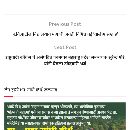
h
a
e
w
h
a
c
l
i
a
Previous Post
t
e
e
t
r
प.वि.पाटील विद्यालयात म.गांधी जयंती निमित्त नई ‘तालीम सप्ताह’
s
b
g
t
e
Next Post
राष्ट्रवादी कॉंग्रेस चे असंघटित कामगार महाराष्ट्र प्रदेश समन्वयक सुरेन्द्र मोरे
A
o
r
e
यांनी घेतला उमेदवारी अर्ज
p
o
a
r
p
k
m
जैन इरिगेशन-गांधी तिर्थ, जळगाव