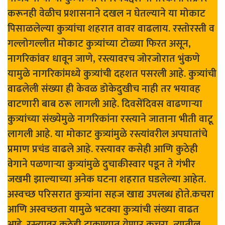
करूनही वेळीच प्रशासनाने दखल न घेतल्याने या मोकाट
पिसाळलेल्या कुत्र्यांचा शहरात वावर वाढलाय. रस्तोरस्ती व
गल्लोगल्लीत मोकाट कुत्र्यांच्या टोळ्या फिरत असून,
नागरिकांवर धावून जाणे, रस्त्यावरच जोरजोरात भुंकणे
यामुळे नागरिकांमध्ये कुत्र्यांची दहशत पसरली आहे. कुत्र्यांची
वाढलेली संख्या ही केवळ डोकेदुखीच नाही तर भयावह
वाटणारी बाब ठरू लागली आहे. दिवसेंदिवस वाढणाऱ्या
कुत्र्यांच्या संख्येमुळे नागरिकांना रस्त्याने जाताना भीती वाटू
लागली आहे. या मोकाट कुत्र्यांमुळे रस्त्यांवरील अपघातांचे
प्रमाण प्रचंड वाढले आहे. रस्त्यावर कसेही आणि कुठेही
वेगाने पळणाऱ्या कुत्र्यांमुळे दुचाकीस्वार पडून ते गंभीर
जखमी झाल्याच्या अनेक घटना शहरात घडलेल्या आहेत.
अस्वच्छ परिसरात कुत्र्यांना सहज खाद्य उपलब्ध होते.कचरा
आणि अस्वच्छता यामुळे भटक्या कुत्र्यांची संख्या वाढत
आहे. रस्त्यावर कुठेही टाकण्यात येणार कचरा, त्यातील