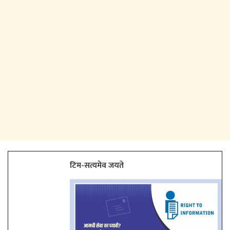
टिम-सत्यमेव जयते