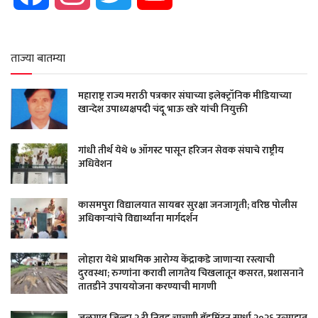
ताज्या बातम्या
महाराष्ट्र राज्य मराठी पत्रकार संघाच्या इलेक्ट्रॉनिक मीडियाच्या
खान्देश उपाध्यक्षपदी चंदू भाऊ खरे यांची नियुक्ती
गांधी तीर्थ येथे ७ ऑगस्ट पासून हरिजन सेवक संघाचे राष्ट्रीय
अधिवेशन
कासमपुरा विद्यालयात सायबर सुरक्षा जनजागृती; वरिष्ठ पोलीस
अधिकाऱ्यांचे विद्यार्थ्यांना मार्गदर्शन
लोहारा येथे प्राथमिक आरोग्य केंद्राकडे जाणाऱ्या रस्त्याची
दुरवस्था; रुग्णांना करावी लागतेय चिखलातून कसरत, प्रशासनाने
तातडीने उपाययोजना करण्याची मागणी
जळगाव जिल्हा २ री निवड चाचणी बॅडमिंटन स्पर्धा २०२६ उत्साहात