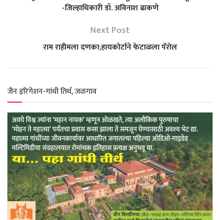
-जिल्हाधिकारी डॉ. अविनाश ढाकणे
s
b
g
t
e
Next Post
A
o
r
e
राम राहीमला दणका;हायकोर्टाने फेटाळला पॅरोल
p
o
a
r
p
k
m
जैन इरिगेशन-गांधी तिर्थ, जळगाव