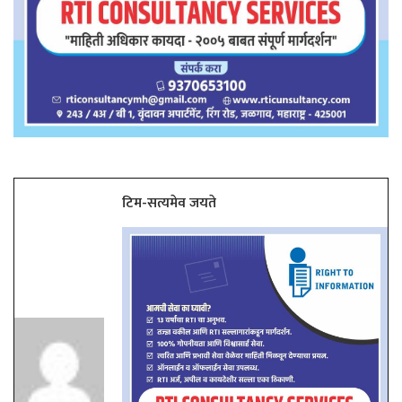
टिम-सत्यमेव जयते