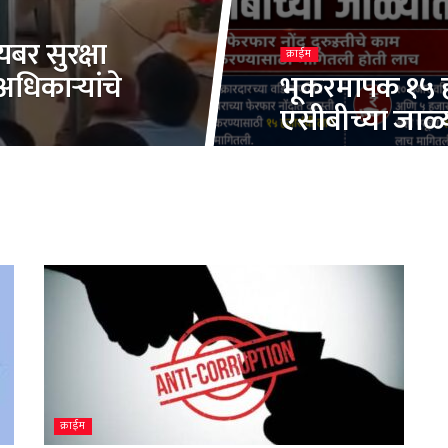
बर सुरक्षा
क्राईम
धिकाऱ्यांचे
भूकरमापक १५ हज
एसीबीच्या जाळ्
क्राईम