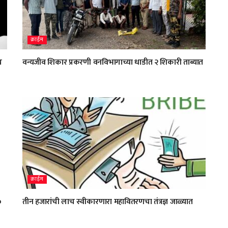
क्राईम
च
वन्यजीव शिकार प्रकरणी वनविभागाच्या धाडीत २ शिकारी ताब्यात
क्राईम
०
तीन हजारांची लाच स्वीकारणारा महावितरणचा तंत्रज्ञ जाळ्यात