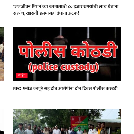
‘जलजीवन मिशन’च्या कामासाठी ८० हजार रुपयांची लाच घेताना
सरपंच, खासगी इसमासह तिघांना अटक!
क्राईम
RFO मनोज कापूरे सह दोघ आरोपींना दोन दिवस पोलीस कस्टडी