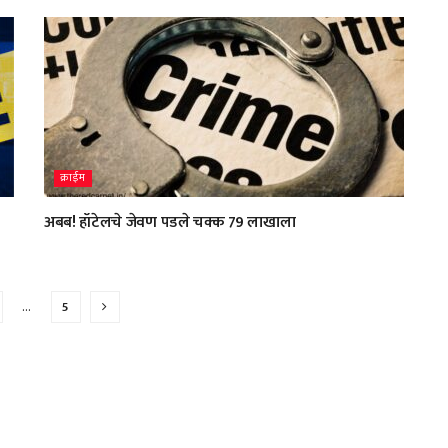
क्राईम
अबब! हॉटेलचे जेवण पडले चक्क 79 लाखाला
…
5