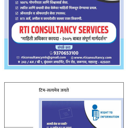
टिम-सत्यमेव जयते