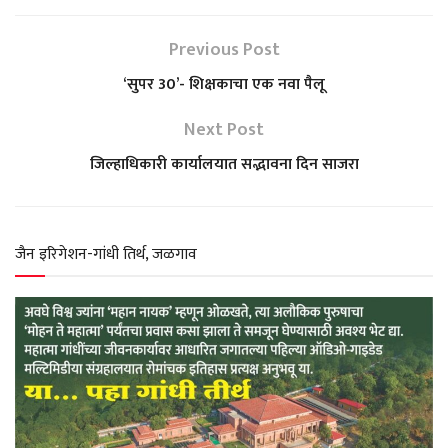
a
c
l
i
a
Previous Post
t
e
e
t
r
‘सुपर 30’- शिक्षकाचा एक नवा पैलू
s
b
g
t
e
Next Post
जिल्हाधिकारी कार्यालयात सद्भावना दिन साजरा
A
o
r
e
p
o
a
r
जैन इरिगेशन-गांधी तिर्थ, जळगाव
p
k
m