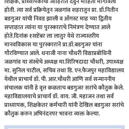
शिक्षक, प्राध्यापकांची जाहिरात देवुन माहिती मागविली
होती. त्या सर्व प्रक्रियेतुन जळगांव शहरातुन प्रा. डॉ.नितीन
बडगुजर यांची निवड झाली व ऑगस्ट माह च्या द्वितीय
सप्ताहात त्यांना या पुरस्काराचे निमंत्रण देण्यात आले
होते.दिनांक १सप्टेंबर ला लातुर येथे राज्यस्तरीय
मानवविकास या पुरस्काराने प्रा.डॉ.बडगुजर यांना
गौरविण्यात आले. धनाजी नाना चौधरी विद्याप्रबोधिनी
जळगांव या संस्थेचे अध्यक्ष मा.शिरिषदादा चौधरी, उपाध्यक्ष
मा. सुनिल पाटील, सचिव तथा डि. एन.फैजपुर महाविद्यालय
येथील प्राचार्य डॉ. पी. आर.चौधरी आणि सर्व सन्माननीय
संचालक यांनी हे वृत्त कळताच बडगुजर सरांचे कौतुक केले.
महाविद्यालयाचे प्राचार्य डॉ. वाय. जी. महाजन तथा सर्व
प्राध्यापक, शिक्षकेतर कर्मचारी यांनी देखिल बडगुजर सरांचे
कौतुक करुन अभिनंदनपर भावना व्यक्त केल्या.