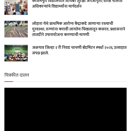
कासमपुरा विद्यालयात सायबर सुरक्षा जनजागृती; वरिष्ठ पोलीस
अधिकाऱ्यांचे विद्यार्थ्यांना मार्गदर्शन
लोहारा येथे प्राथमिक आरोग्य केंद्राकडे जाणाऱ्या रस्त्याची
दुरवस्था; रुग्णांना करावी लागतेय चिखलातून कसरत, प्रशासनाने
तातडीने उपाययोजना करण्याची मागणी
जळगाव जिल्हा २ री निवड चाचणी बॅडमिंटन स्पर्धा २०२६ उत्साहात
संपन्न झाले.
चित्रफीत दालन
Video
Player