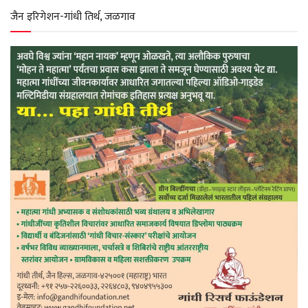
जैन इरिगेशन-गांधी तिर्थ, जळगाव
p
k
m