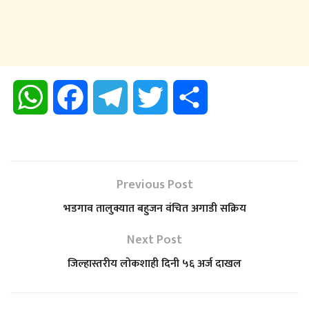
W
F
T
T
S
h
a
e
w
h
a
c
l
i
a
Previous Post
t
e
e
t
r
भडगाव तालुक्यात बहुजन वंचित अगाडी सक्रिय
s
b
g
t
e
Next Post
जिल्हास्तरीय लोकशाही दिनी ५६ अर्ज दाखल
A
o
r
e
p
o
a
r